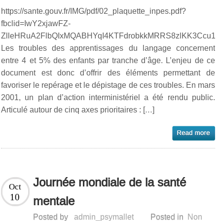
https://sante.gouv.fr/IMG/pdf/02_plaquette_inpes.pdf?
fbclid=IwY2xjawFZ-
ZlleHRuA2FlbQIxMQABHYqI4KTFdrobkkMRRS8zlKK3Ccu1b
Les troubles des apprentissages du langage concernent
entre 4 et 5% des enfants par tranche d’âge. L’enjeu de ce
document est donc d’offrir des éléments permettant de
favoriser le repérage et le dépistage de ces troubles. En mars
2001, un plan d’action interministériel a été rendu public.
Articulé autour de cinq axes prioritaires : […]
Journée mondiale de la santé
Oct
10
mentale
Posted by
admin_psymallet
Posted in
Non