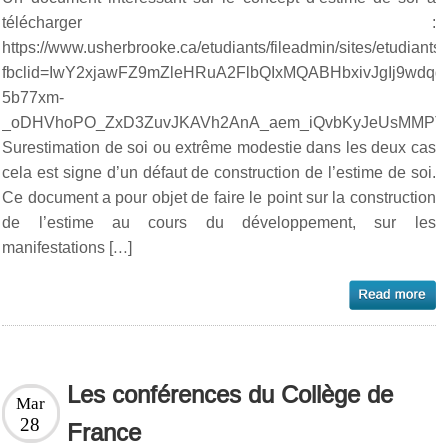
télécharger :
https://www.usherbrooke.ca/etudiants/fileadmin/sites/etudian
fbclid=IwY2xjawFZ9mZleHRuA2FlbQIxMQABHbxivJgIj9wdq
5b77xm-
_oDHVhoPO_ZxD3ZuvJKAVh2AnA_aem_iQvbKyJeUsMMPTV
Surestimation de soi ou extrême modestie dans les deux cas
cela est signe d’un défaut de construction de l’estime de soi.
Ce document a pour objet de faire le point sur la construction
de l’estime au cours du développement, sur les
manifestations […]
Les conférences du Collège de
Mar
28
France